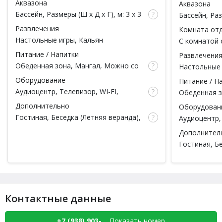
Аквазона
Аквазона
Бассейн
, Размеры (Ш x Д x Г), м: 3 x 3
Бассейн
, Ра
x 1.6, Душ
x 1.6, Душ
Развлечения
Комната от
Настольные игры,
Кальян
С комнатой 
вместимость
Питание / Напитки
Развлечени
Обеденная зона,
Мангал
,
Можно со
Настольные
своей едой
, Чай
Оборудование
Питание / Н
Аудиоцентр, Телевизор, WI-FI,
Обеденная 
Караоке
, Чайник
своей едой
Дополнительно
Оборудован
Гостиная, Беседка (Летняя веранда),
Аудиоцентр, 
Тапочки, Простыни, Полотенца,
Караоке
, Ча
Дополнител
Халаты, Шампунь, Мыло, Мочалка,
Гостиная, Бе
Посуда, Ароматы для парной,
Тапочки, Пр
Парильщик
,
Есть веники
, Массажист,
Халаты, Шам
Парковка
Посуда, Аро
Парильщик
,
Парковка
Контактные данные
+7 (938) 903-...
Показать номер