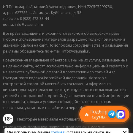
ИП Пономарев Анатолий Александрович, ИНН 720507299750,
адрес: 627755, г. Ишим, ул. Куйбышева, д. 58
телефон: 8 (922) 472-33-44
почта: info@vsaunah.ru
Все права защищены и охраняются законом об авторском праве.
Любое использование материалов разрешено только при наличии
активной ссылки на сайт. По вопросам сотрудничества и размещения
рекламы обращайтесь по e-mail: info@vsaunah.ru
Предложения владельцев объектов, цены на их услуги, размещенные
на данном сайте, носят исключительно информационный характер и
не являются публичной офертой в соответствии со статьей 437
Гражданского кодекса Российской Федерации. Договор с
контрактной стороной может быть составлен и оформлен в
Лучшие
письменном виде только после индивидуального согласования всех
спецпредложения
деталей с контрактной стороной. Для получения точной информации
саун
о стоимости, сроках и условиях обращайтесь по контактным
Подписывайтесь в Telegram или MAX —
телефонам, указанным на сайте или через форму обратной связи.
пришлём свежие скидки
Подбор
🔥
сауны
18+
Некоторые материалы настоящего раздела могут
содержать информацию, запрещенную для лиц, младше
Мы используем файлы
cookies
. Оставаясь на сайте, вы
18 лет.