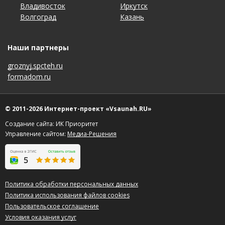
Владивосток
Краснодар
Пенза
Тула
Иркутск
Набережные Челны
Санкт-Петербург
Чебоксары
Волгоград
Красноярск
Пермь
Тюмень
Казань
Нижний Новгород
Саратов
Челябинск
Наши партнеры
groznyj.spcteh.ru
formadom.ru
© 2011-2026 Интернет-проект «Vsaunah.RU»
Создание сайта: ИК Приоритет
Управление сайтом:
Медиа-Решения
Политика обработки персональных данных
Политика использования файлов cookies
Пользовательское соглашение
Условия оказания услуг