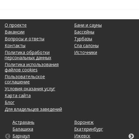
О проекте
Бани и сауны
Вакансии
Бассейны
Вопросы и ответы
Турбазы
Контакты
Спа салоны
Политика обработки
Источники
персональных данных
Политика использования
файлов cookies
Пользовательское
соглашение
Условия оказания услуг
Карта сайта
Блог
Для владельцев заведений
Астрахань
Калининград
Новосибирск
Ставрополь
Ярославль
Воронеж
Липецк
Ростов-на-Дону
Ульяновск
Балашиха
Кемерово
Омск
Тольятти
Екатеринбург
Махачкала
Рязань
Уфа
Барнаул
Киров
Оренбург
Томск
Ижевск
Москва
Самара
Хабаровск