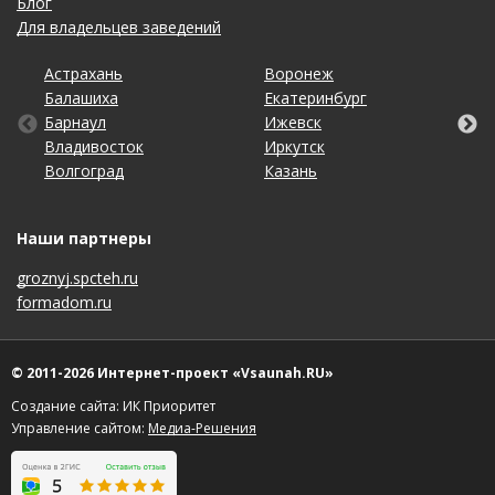
Блог
Для владельцев заведений
Астрахань
Калининград
Новосибирск
Ставрополь
Ярославль
Воронеж
Липецк
Ростов-на-Дону
Ульяновск
Балашиха
Кемерово
Омск
Тольятти
Екатеринбург
Махачкала
Рязань
Уфа
Барнаул
Киров
Оренбург
Томск
Ижевск
Москва
Самара
Хабаровск
Владивосток
Краснодар
Пенза
Тула
Иркутск
Набережные Челны
Санкт-Петербург
Чебоксары
Волгоград
Красноярск
Пермь
Тюмень
Казань
Нижний Новгород
Саратов
Челябинск
Наши партнеры
groznyj.spcteh.ru
formadom.ru
© 2011-2026 Интернет-проект «Vsaunah.RU»
Создание сайта: ИК Приоритет
Управление сайтом:
Медиа-Решения