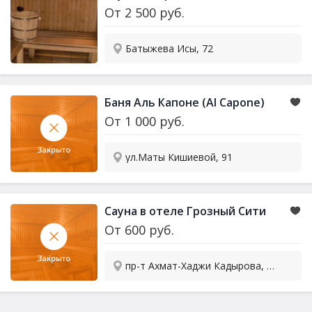
От
2 500
руб.
Батыжева Исы, 72
Баня Аль Капоне (Al Capone)
От
1 000
руб.
ул.Маты Кишиевой, 91
Сауна в отеле Грозный Сити
От
600
руб.
пр-т Ахмат-Хаджи Кадырова, 1/16