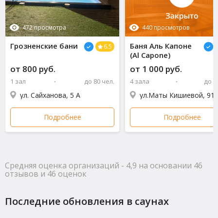
472 просмотра
440 просмотров
Грозненские бани
Баня Аль Капоне
6.5
(Al Capone)
от 800 руб.
от 1 000 руб.
1 зал
до 80 чел.
4 зала
до 1
ул. Сайханова, 5 А
ул.Маты Кишиевой, 91
Подробнее
Подробнее
Средняя оценка организаций - 4,9 на основании 46
отзывов и 46 оценок
Последние обновления в саунах