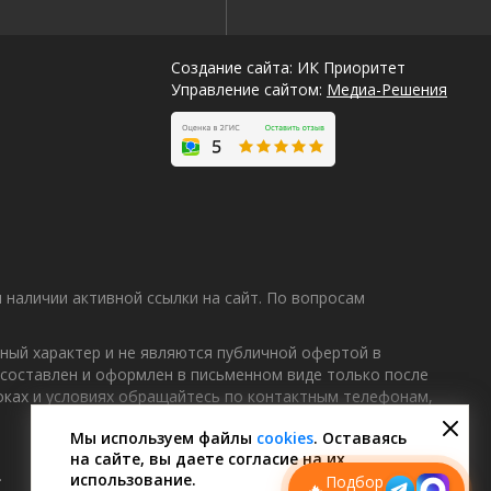
Создание сайта: ИК Приоритет
Управление сайтом:
Медиа-Решения
наличии активной ссылки на сайт. По вопросам
ный характер и не являются публичной офертой в
 составлен и оформлен в письменном виде только после
Лучшие
роках и условиях обращайтесь по контактным телефонам,
спецпредложения
саун
Мы используем файлы
cookies
. Оставаясь
на сайте, вы даете согласие на их
Подписывайтесь в Telegram или MAX —
пришлём свежие скидки
.
использование.
Подбор
🔥