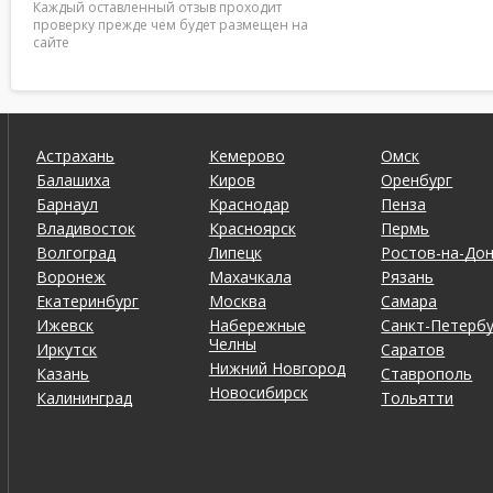
Каждый оставленный отзыв проходит
проверку прежде чем будет размещен на
сайте
Астрахань
Кемерово
Омск
Балашиха
Киров
Оренбург
Барнаул
Краснодар
Пенза
Владивосток
Красноярск
Пермь
Волгоград
Липецк
Ростов-на-До
Воронеж
Махачкала
Рязань
Екатеринбург
Москва
Самара
Ижевск
Набережные
Санкт-Петербу
Челны
Иркутск
Саратов
Нижний Новгород
Казань
Ставрополь
Новосибирск
Калининград
Тольятти