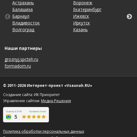
Астрахань
Калининград
Новосибирск
Ставрополь
Ярославль
Воронеж
Липецк
Ростов-на-Дону
Ульяновск
Балашиха
Кемерово
Омск
Тольятти
Екатеринбург
Махачкала
Рязань
Уфа
Барнаул
Киров
Оренбург
Томск
Ижевск
Москва
Самара
Хабаровск
Владивосток
Краснодар
Пенза
Тула
Иркутск
Набережные Челны
Санкт-Петербург
Чебоксары
Волгоград
Красноярск
Пермь
Тюмень
Казань
Нижний Новгород
Саратов
Челябинск
Наши партнеры
groznyj.spcteh.ru
formadom.ru
© 2011-2026 Интернет-проект «Vsaunah.RU»
Создание сайта: ИК Приоритет
Управление сайтом:
Медиа-Решения
Политика обработки персональных данных