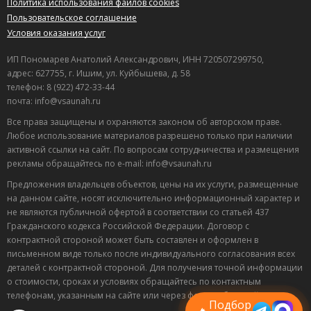
Политика использования файлов cookies
Пользовательское соглашение
Условия оказания услуг
ИП Пономарев Анатолий Александрович, ИНН 720507299750,
адрес: 627755, г. Ишим, ул. Куйбышева, д. 58
телефон: 8 (922) 472-33-44
почта: info@vsaunah.ru
Все права защищены и охраняются законом об авторском праве.
Любое использование материалов разрешено только при наличии
активной ссылки на сайт. По вопросам сотрудничества и размещения
рекламы обращайтесь по e-mail: info@vsaunah.ru
Предложения владельцев объектов, цены на их услуги, размещенные
на данном сайте, носят исключительно информационный характер и
не являются публичной офертой в соответствии со статьей 437
Гражданского кодекса Российской Федерации. Договор с
контрактной стороной может быть составлен и оформлен в
Лучшие
письменном виде только после индивидуального согласования всех
спецпредложения
деталей с контрактной стороной. Для получения точной информации
саун
о стоимости, сроках и условиях обращайтесь по контактным
Подписывайтесь в Telegram или MAX —
телефонам, указанным на сайте или через форму обратной связи.
пришлём свежие скидки
Подбор