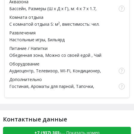
Аквазона
Бассейн
, Размеры (Ш x Д x Г), м: 4 x 7 x 1.7,
Обливное ведро, Душ
Комната отдыха
2
С комнатой отдыха
S: м
, вместимость: чел.
Развлечения
Настольные игры,
Бильярд
Питание / Напитки
Обеденная зона,
Можно со своей едой
, Чай
Оборудование
Аудиоцентр, Телевизор, WI-FI, Кондиционер,
Чайник
Дополнительно
Гостиная, Ароматы для парной, Тапочки,
Простыни, Полотенца, Халаты, Шампунь, Мыло,
Мочалка, Посуда,
Парильщик
,
Есть веники
,
Парковка
Контактные данные
+7 (937) 303-...
Показать номер