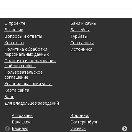
О проекте
Бани и сауны
Вакансии
Бассейны
Вопросы и ответы
Турбазы
Контакты
Спа салоны
Политика обработки
Источники
персональных данных
Политика использования
файлов cookies
Пользовательское
соглашение
Условия оказания услуг
Карта сайта
Блог
Для владельцев заведений
Астрахань
Калининград
Новосибирск
Ставрополь
Ярославль
Воронеж
Липецк
Ростов-на-Дону
Ульяновск
Балашиха
Кемерово
Омск
Тольятти
Екатеринбург
Махачкала
Рязань
Уфа
Барнаул
Киров
Оренбург
Томск
Ижевск
Москва
Самара
Хабаровск