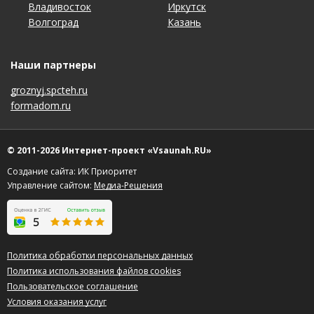
Владивосток
Краснодар
Пенза
Тула
Иркутск
Набережные Челны
Санкт-Петербург
Чебоксары
Волгоград
Красноярск
Пермь
Тюмень
Казань
Нижний Новгород
Саратов
Челябинск
Наши партнеры
groznyj.spcteh.ru
formadom.ru
© 2011-2026 Интернет-проект «Vsaunah.RU»
Создание сайта: ИК Приоритет
Управление сайтом:
Медиа-Решения
Политика обработки персональных данных
Политика использования файлов cookies
Пользовательское соглашение
Условия оказания услуг