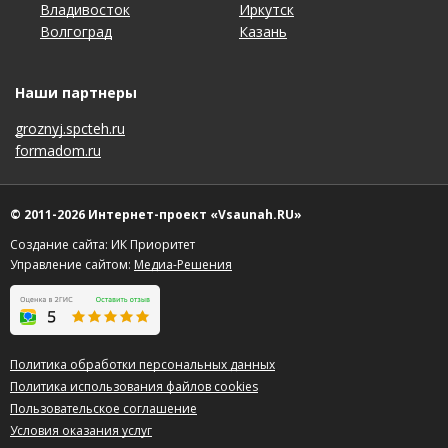
Владивосток
Краснодар
Пенза
Тула
Иркутск
Набережные Челны
Санкт-Петербург
Чебоксары
Волгоград
Красноярск
Пермь
Тюмень
Казань
Нижний Новгород
Саратов
Челябинск
Наши партнеры
groznyj.spcteh.ru
formadom.ru
© 2011-2026 Интернет-проект «Vsaunah.RU»
Создание сайта: ИК Приоритет
Управление сайтом:
Медиа-Решения
Политика обработки персональных данных
Политика использования файлов cookies
Пользовательское соглашение
Условия оказания услуг