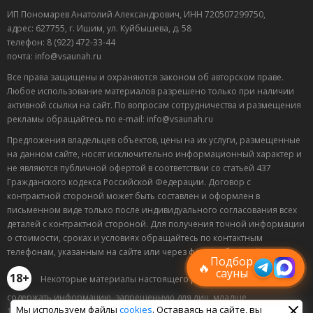
ИП Пономарев Анатолий Александрович, ИНН 720507299750,
адрес: 627755, г. Ишим, ул. Куйбышева, д. 58
телефон: 8 (922) 472-33-44
почта: info@vsaunah.ru
Все права защищены и охраняются законом об авторском праве.
Любое использование материалов разрешено только при наличии
активной ссылки на сайт. По вопросам сотрудничества и размещения
рекламы обращайтесь по e-mail: info@vsaunah.ru
Предложения владельцев объектов, цены на их услуги, размещенные
на данном сайте, носят исключительно информационный характер и
не являются публичной офертой в соответствии со статьей 437
Гражданского кодекса Российской Федерации. Договор с
контрактной стороной может быть составлен и оформлен в
Лучшие
письменном виде только после индивидуального согласования всех
спецпредложения
деталей с контрактной стороной. Для получения точной информации
саун
о стоимости, сроках и условиях обращайтесь по контактным
Подписывайтесь в Telegram или MAX —
телефонам, указанным на сайте или через форму обратной связи.
пришлём свежие скидки
Подбор
🔥
сауны
18+
Некоторые материалы настоящего раздела могут
содержать информацию, запрещенную для лиц, младше
Мы используем файлы
cookies
. Оставаясь на сайте, вы
18 лет.