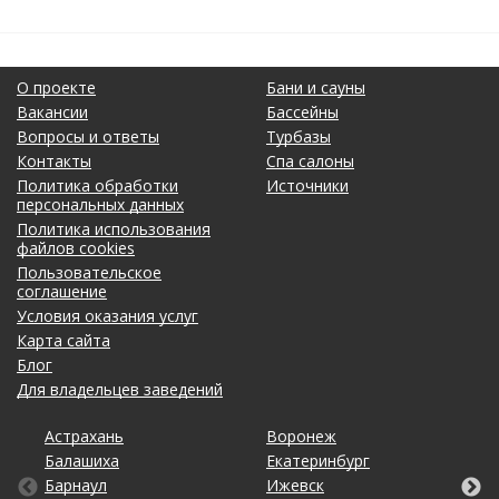
О проекте
Бани и сауны
Вакансии
Бассейны
Вопросы и ответы
Турбазы
Контакты
Спа салоны
Политика обработки
Источники
персональных данных
Политика использования
файлов cookies
Пользовательское
соглашение
Условия оказания услуг
Карта сайта
Блог
Для владельцев заведений
Астрахань
Калининград
Новосибирск
Ставрополь
Ярославль
Воронеж
Липецк
Ростов-на-Дону
Ульяновск
Балашиха
Кемерово
Омск
Тольятти
Екатеринбург
Махачкала
Рязань
Уфа
Барнаул
Киров
Оренбург
Томск
Ижевск
Москва
Самара
Хабаровск