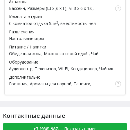
Аквазона
Бассейн
, Размеры (Ш x Д x Г), м: 3 x 6 x 1.6,
Обливное ведро, Душ
Комната отдыха
2
С комнатой отдыха
S: м
, вместимость: чел.
Развлечения
Настольные игры
Питание / Напитки
Обеденная зона,
Можно со своей едой
, Чай
Оборудование
Аудиоцентр, Телевизор, WI-FI, Кондиционер, Чайник
Дополнительно
Гостиная, Ароматы для парной, Тапочки,
Простыни, Полотенца, Халаты, Шампунь, Мыло,
Мочалка, Посуда,
Парильщик
, Парковка,
Гостиница
Контактные данные
+7 (938) 987-...
Показать номер