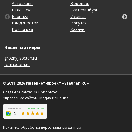
Астрахань
Калининград
Новосибирск
Ставрополь
Ярославль
Воронеж
Липецк
Ростов-на-Дону
Ульяновск
Балашиха
Кемерово
Омск
Тольятти
Екатеринбург
Махачкала
Рязань
Уфа
Барнаул
Киров
Оренбург
Томск
Ижевск
Москва
Самара
Хабаровск
Владивосток
Краснодар
Пенза
Тула
Иркутск
Набережные Челны
Санкт-Петербург
Чебоксары
Волгоград
Красноярск
Пермь
Тюмень
Казань
Нижний Новгород
Саратов
Челябинск
Наши партнеры
groznyj.spcteh.ru
formadom.ru
© 2011-2026 Интернет-проект «Vsaunah.RU»
Создание сайта: ИК Приоритет
Управление сайтом:
Медиа-Решения
Политика обработки персональных данных