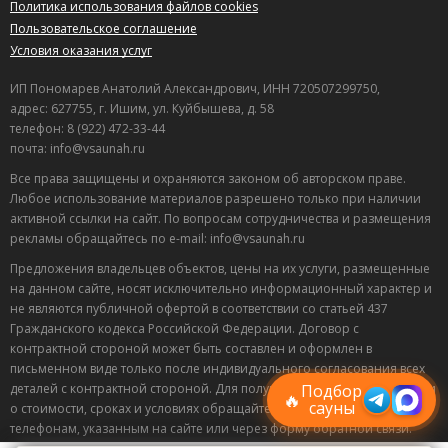
Политика использования файлов cookies
Пользовательское соглашение
Условия оказания услуг
ИП Пономарев Анатолий Александрович, ИНН 720507299750,
адрес: 627755, г. Ишим, ул. Куйбышева, д. 58
телефон: 8 (922) 472-33-44
почта: info@vsaunah.ru
Все права защищены и охраняются законом об авторском праве.
Любое использование материалов разрешено только при наличии
активной ссылки на сайт. По вопросам сотрудничества и размещения
рекламы обращайтесь по e-mail: info@vsaunah.ru
Предложения владельцев объектов, цены на их услуги, размещенные
на данном сайте, носят исключительно информационный характер и
не являются публичной офертой в соответствии со статьей 437
Лучшие
Гражданского кодекса Российской Федерации. Договор с
спецпредложения
контрактной стороной может быть составлен и оформлен в
саун
письменном виде только после индивидуального согласования всех
Подписывайтесь в Telegram или MAX —
пришлём свежие скидки
деталей с контрактной стороной. Для получения точной информации
Подбор
🔥
сауны
о стоимости, сроках и условиях обращайтесь по контактным
телефонам, указанным на сайте или через форму обратной связи.