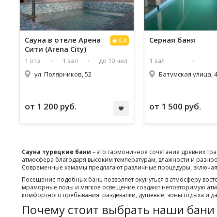
Сауна в отеле Арена
Серная баня
6.4
Сити (Arena City)
1 отз.
1 зал
до 10 чел.
1 зал
ул. Полярников, 52
Батумская улица, 4
от 1 200 руб.
от 1 500 руб.
Сауна турецкие бани
– это гармоничное сочетание древних тра
атмосфера благодаря высоким температурам, влажности и разноо
Современные хамамы предлагают различные процедуры, включая
Посещение подобных бань позволяет окунуться в атмосферу восто
мраморные полы и мягкое освещение создают неповторимую атм
комфортного пребывания: раздевалки, душевые, зоны отдыха и да
Почему стоит выбрать наши бани