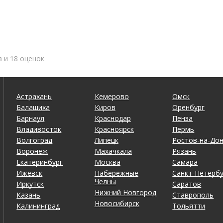
в и 18 оценок
Астрахань
Кемерово
Омск
Балашиха
Киров
Оренбург
Барнаул
Краснодар
Пенза
Владивосток
Красноярск
Пермь
Волгоград
Липецк
Ростов-на-До
Воронеж
Махачкала
Рязань
Екатеринбург
Москва
Самара
Ижевск
Набережные
Санкт-Петербу
Челны
Иркутск
Саратов
Нижний Новгород
Казань
Ставрополь
Новосибирск
Калининград
Тольятти