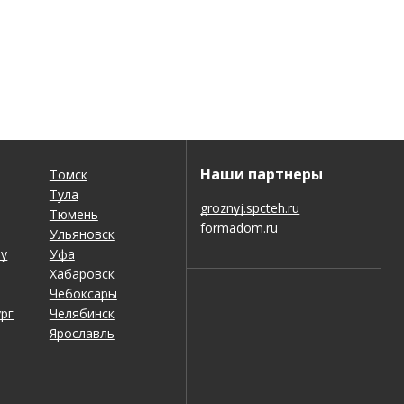
Наши партнеры
Томск
Тула
groznyj.spcteh.ru
Тюмень
formadom.ru
Ульяновск
ну
Уфа
Хабаровск
Чебоксары
рг
Челябинск
Ярославль