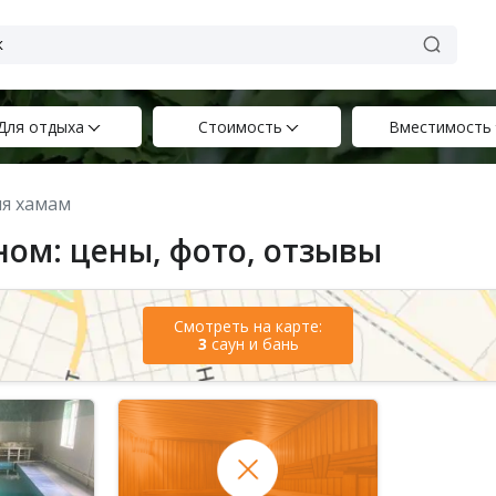
Для отдыха
Стоимость
Вместимость
ня хамам
ном: цены, фото, отзывы
Смотреть на карте:
3
саун и бань