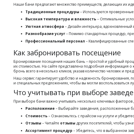
Наши бани предлагают множество преимуществ, делающих их иде
Традиционные процедуры
– Используются проверенные 
Высокая температура и влажность
– Оптимальные усло
Уютная атмосфера
– Дизайн интерьера, вдохновленный 
Разнообразие услуг
– Помимо стандартных процедур, пре
Профессиональный персонал
– Квалифицированные спец
Как забронировать посещение
Бронирование посещения наших бань – простой и удобный процес
их стоимостью. На сайте представлена подробная информация о 
бронь всего в несколько кликов, указав количество человек и п
Наш сервис гарантирует удобство и надежность бронирования, п
и специальных предложениях, чтобы вы могли воспользоваться л
Что учитывать при выборе завед
При выборе бани важно учитывать несколько ключевых факторов
Расположение
– Выбирайте заведения, расположенные бл
Стоимость
– Ознакомьтесь с прайсом на услуги и убедите
Отзывы
– Читайте
отзывы
других посетителей, чтобы узна
Ассортимент процедур
– Убедитесь, что в выбранном за