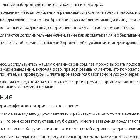
альным выбором для ценителей качества и комфорта:
временем методы очищения и релаксации, такие как парение, массаж и 
вия для улучшения кровообращения, расслабления мышц и очищения к
восточными традициями, создает неповторимую атмосферу для отдыха.
длагаются дополнительные услуги, такие как ароматерапия и обертывани
иалисты обеспечивают высокий уровень обслуживания и индивидуальны
с. Воспользуйтесь нашим онлайн-сервисом, где можно выбрать подходящ
каждом заведении, включая фото, прайс и отзывы клиентов, что поможет
редпочитаемые процедуры. Оплата производится безопасно и удобно через
озволяя сосредоточиться на отдыхе, не тратя время на организационны
учшими условиями и ценами.
ения
 для комфортного и приятного посещения:
изко к вашему месту проживания или работы, чтобы сэкономить время н
сь, что они соответствуют вашему бюджету. Многие заведения предлагают
ть о качестве обслуживания, чистоте помещений и уровне предоставляемы
ведении предлагаются интересующие вас процедуры, такие как массажи и