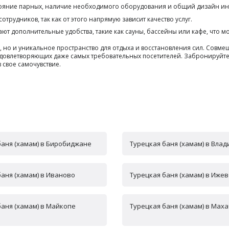
тояние парных, наличие необходимого оборудования и общий дизайн ин
рудников, так как от этого напрямую зависит качество услуг.
ют дополнительные удобства, такие как сауны, бассейны или кафе, что 
а, но и уникальное пространство для отдыха и восстановления сил. Сов
удовлетворяющих даже самых требовательных посетителей. Забронируйте
 свое самочувствие.
баня (хамам) в Биробиджане
Турецкая баня (хамам) в Вла
баня (хамам) в Иваново
Турецкая баня (хамам) в Ижев
баня (хамам) в Майкопе
Турецкая баня (хамам) в Мах