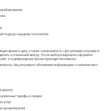
скрабирование.
ожи.
я.
й подход к каждому посетителю.
ее время и дату, а также ознакомиться с доступными услугами и
 сделать осознанный выбор. После выбора варианта оформите
 сайт, а подтверждение брони приходит мгновенно.
е вопросы. Мы регулярно обновляем информацию о наличии мест
а дорогу.
 различные тарифы и скидки.
х услуг.
ли ароматерапия.