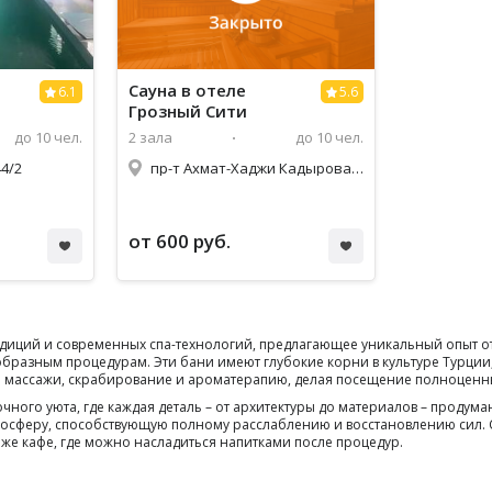
Сауна в отеле
6.1
5.6
Грозный Сити
до 10 чел.
2 зала
до 10 чел.
4/2
пр-т Ахмат-Хаджи Кадырова, 1/16
от 600 руб.
диций и современных спа-технологий, предлагающее уникальный опыт от
бразным процедурам. Эти бани имеют глубокие корни в культуре Турции
 массажи, скрабирование и ароматерапию, делая посещение полноценн
чного уюта, где каждая деталь – от архитектуры до материалов – проду
осферу, способствующую полному расслаблению и восстановлению сил
же кафе, где можно насладиться напитками после процедур.